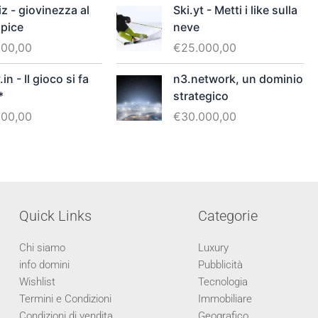
iz - giovinezza al
Ski.yt - Metti i like sulla
apice
neve
800,00
€
25.000,00
in - Il gioco si fa
n3.network, un dominio
*
strategico
000,00
€
30.000,00
Quick Links
Categorie
Chi siamo
Luxury
info domini
Pubblicità
Wishlist
Tecnologia
Termini e Condizioni
Immobiliare
Condizioni di vendita
Geografico