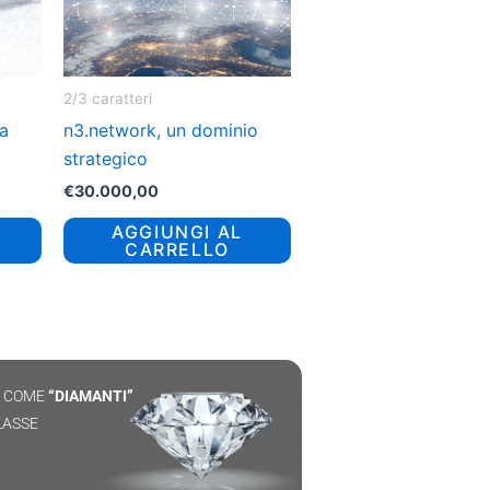
2/3 caratteri
la
n3.network, un dominio
strategico
€
30.000,00
AGGIUNGI AL
CARRELLO
I COME
“DIAMANTI”
LASSE