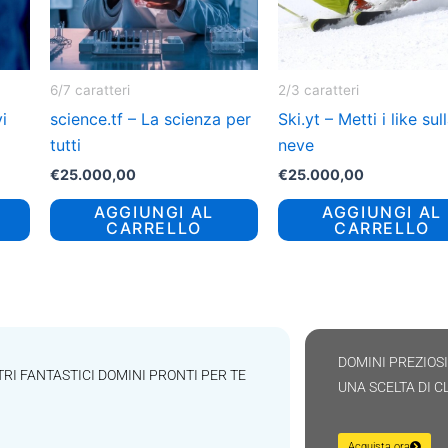
6/7 caratteri
2/3 caratteri
i
science.tf – La scienza per
Ski.yt – Metti i like sul
tutti
neve
€
25.000,00
€
25.000,00
AGGIUNGI AL
AGGIUNGI AL
CARRELLO
CARRELLO
DOMINI PREZIOS
TRI FANTASTICI DOMINI PRONTI PER TE
UNA SCELTA DI C
Acquista ora