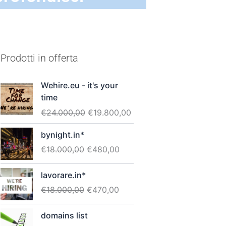
Prodotti in offerta
Il
Il
Wehire.eu - it's your
prezzo
prezzo
time
originale
attuale
€
24.000,00
€
19.800,00
era:
è:
€24.000,00.
€19.800,00.
Il
Il
bynight.in*
prezzo
prezzo
€
18.000,00
€
480,00
originale
attuale
era:
è:
Il
Il
lavorare.in*
€18.000,00.
€480,00.
prezzo
prezzo
€
18.000,00
€
470,00
originale
attuale
era:
è:
Il
Il
domains list
€18.000,00.
€470,00.
prezzo
prezzo