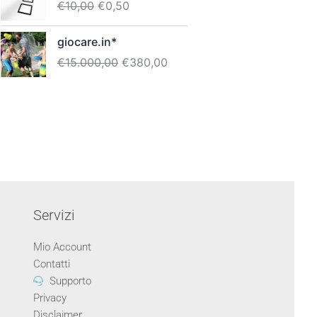
€
10,00
€
0,50
originale
attuale
era:
è:
Il
Il
giocare.in*
€10,00.
€0,50.
prezzo
prezzo
€
15.000,00
€
380,00
originale
attuale
era:
è:
€15.000,00.
€380,00.
Servizi
Mio Account
Contatti
Supporto
Privacy
Disclaimer