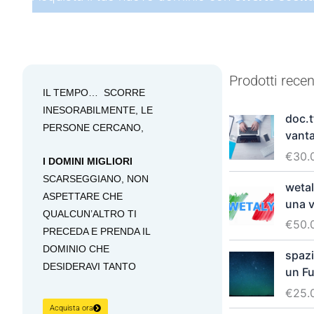
Prodotti recen
IL TEMPO… SCORRE
INESORABILMENTE, LE
doc.t
PERSONE CERCANO,
vant
€
30.
I DOMINI MIGLIORI
SCARSEGGIANO, NON
weta
ASPETTARE CHE
una v
QUALCUN’ALTRO TI
€
50.
PRECEDA E PRENDA IL
DOMINIO CHE
spazi
DESIDERAVI TANTO
un Fu
€
25.
Acquista ora