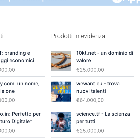
ti
Prodotti in evidenza
f: branding e
10kt.net - un dominio di
aggi economici
valore
000,00
€
25.000,00
ly.com, un nome,
wewant.eu - trova
isione
nuovi talenti
000,00
€
64.000,00
o.in: Perfetto per
science.tf - La scienza
turo Digitale*
per tutti
000,00
€
25.000,00