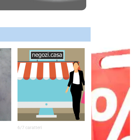
6/7 caratteri
Negozi.casa: La tua vetrina