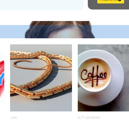
.net
6/7 caratteri
10kt.net – un dominio di
coffee.tf – profumo di