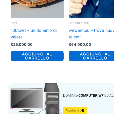
.net
6/7 caratteri
10kt.net – un dominio di
wewant.eu – trova nuov
valore
talenti
€
25.000,00
€
64.000,00
AGGIUNGI AL
AGGIUNGI AL
CARRELLO
CARRELLO
DOMINIO
COMPUTER.WF
ED AL
Acquista ora