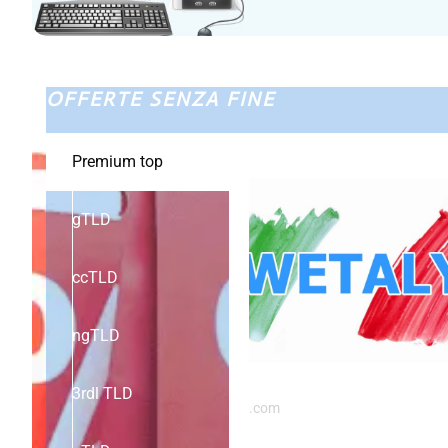
OFFERTE SENZA FINE
Premium top
gTLD
ccTLD
ngTLD
3rdl TLD
.com
wetaly.com, un nome, una