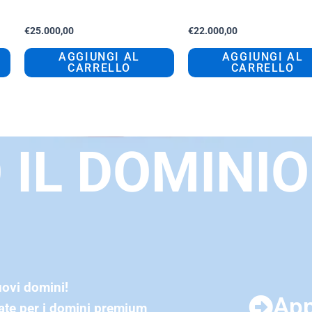
valore
successo
€
25.000,00
€
22.000,00
AGGIUNGI AL
AGGIUNGI AL
CARRELLO
CARRELLO
 IL DOMINIO
ovi domini!
App
tate per i domini premium