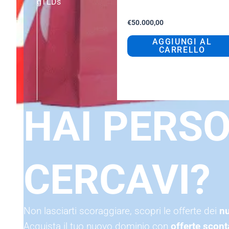
gTLDs
visione
€
50.000,00
AGGIUNGI AL
CARRELLO
HAI PERSO
CERCAVI?
Non lasciarti scoraggiare, scopri le offerte dei
nu
Acquista il tuo nuovo dominio con
offerte scon