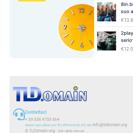
8in.b
suo 
€
13.
2play.
serio
€
12.
Contattaci
+ 39 338 4733 564
info@tldomain.org
vietato ogni utilizzo per fini differenti da info sito
© TLDomain.org
-
Tutti i diritti riservati