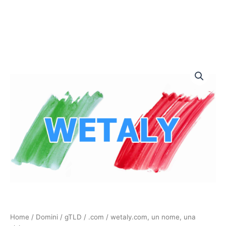
wetaly.com,
un
nome,
una
visione
quantità
Home
/
Domini
/
gTLD
/
.com
/ wetaly.com, un nome, una