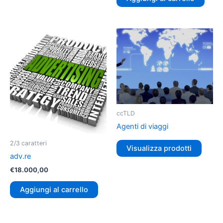
ccTLD
Agenti di viaggi
2/3 caratteri
Visualizza prodotti
adv.re
€
18.000,00
Aggiungi al carrello