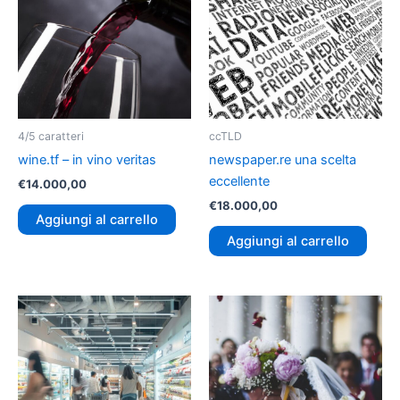
4/5 caratteri
ccTLD
wine.tf – in vino veritas
newspaper.re una scelta
eccellente
€
14.000,00
€
18.000,00
Aggiungi al carrello
Aggiungi al carrello