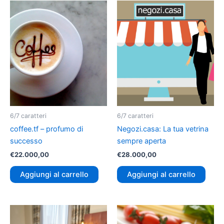
6/7 caratteri
6/7 caratteri
coffee.tf – profumo di
Negozi.casa: La tua vetrina
successo
sempre aperta
€
22.000,00
€
28.000,00
Aggiungi al carrello
Aggiungi al carrello