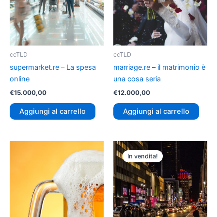
ccTLD
ccTLD
supermarket.re – La spesa
marriage.re – il matrimonio è
online
una cosa seria
€
15.000,00
€
12.000,00
Aggiungi al carrello
Aggiungi al carrello
Il
Il
prezzo
prezzo
In vendita!
originale
attuale
era:
è:
€18.000,00.
€480,00.