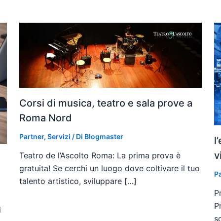
Corsi di musica, teatro e sala prove a
Roma Nord
Partner
,
Servizi
/ Di
Blogmaster
l
v
Teatro de l’Ascolto Roma: La prima prova è
gratuita! Se cerchi un luogo dove coltivare il tuo
P
talento artistico, sviluppare […]
P
P
i
s