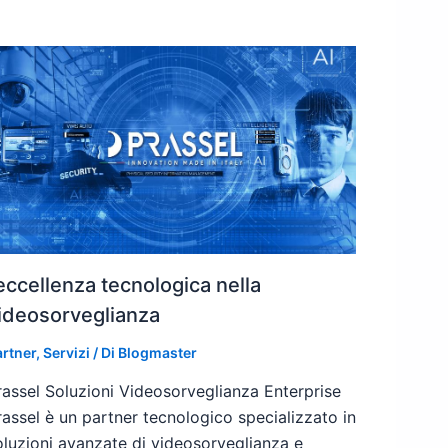
’eccellenza tecnologica nella
ideosorveglianza
artner
,
Servizi
/ Di
Blogmaster
rassel Soluzioni Videosorveglianza Enterprise
rassel è un partner tecnologico specializzato in
oluzioni avanzate di videosorveglianza e