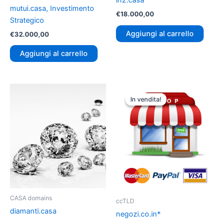
in2.casa
mutui.casa, Investimento
€
18.000,00
Strategico
Aggiungi al carrello
€
32.000,00
Aggiungi al carrello
Il
Il
prezzo
prezzo
In vendita!
In vendita!
originale
attuale
era:
è:
€22.000,00.
€370,00.
CASA domains
ccTLD
diamanti.casa
negozi.co.in*