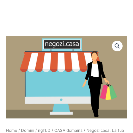
Negozi.casa:
La
tua
vetrina
sempre
aperta
quantità
Home
/
Domini
/
ngTLD
/
CASA domains
/ Negozi.casa: La tua