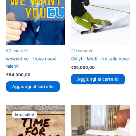
6/7 caratteri
2/3 caratteri
wewant.eu – trova nuovi
Ski.yt – Metti i like sulla neve
talenti
€
25.000,00
€
64.000,00
Aggiungi al carrello
Aggiungi al carrello
Il
Il
prezzo
prezzo
In vendita!
originale
attuale
era:
è:
€24.000,00.
€19.800,00.