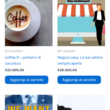
6/7 caratteri
6/7 caratteri
coffee.tf – profumo di
Negozi.casa: La tua vetrina
successo
sempre aperta
€
22.000,00
€
28.000,00
Aggiungi al carrello
Aggiungi al carrello