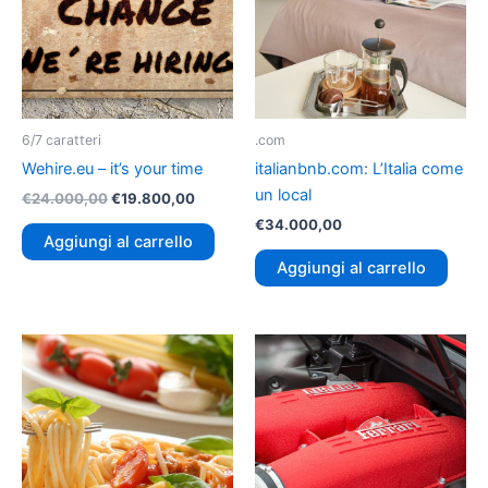
6/7 caratteri
.com
Wehire.eu – it’s your time
italianbnb.com: L’Italia come
un local
€
24.000,00
€
19.800,00
€
34.000,00
Aggiungi al carrello
Aggiungi al carrello