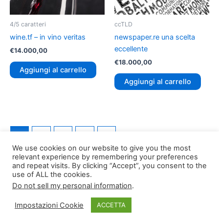
4/5 caratteri
ccTLD
wine.tf – in vino veritas
newspaper.re una scelta
eccellente
€
14.000,00
€
18.000,00
Aggiungi al carrello
Aggiungi al carrello
1
2
3
4
→
We use cookies on our website to give you the most
relevant experience by remembering your preferences
and repeat visits. By clicking “Accept”, you consent to the
use of ALL the cookies.
Do not sell my personal information
.
Copyright © 2026
TLDomain.org
| Powered by
TLDomain
Impostazioni Cookie
ACCETTA