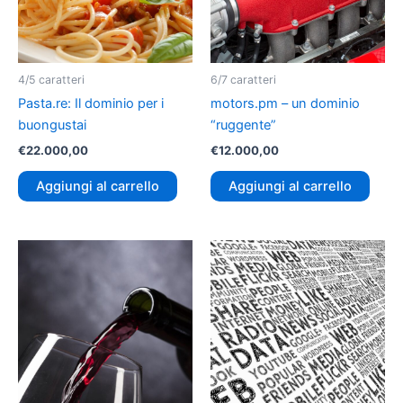
4/5 caratteri
6/7 caratteri
Pasta.re: Il dominio per i
motors.pm – un dominio
buongustai
“ruggente”
€
22.000,00
€
12.000,00
Aggiungi al carrello
Aggiungi al carrello