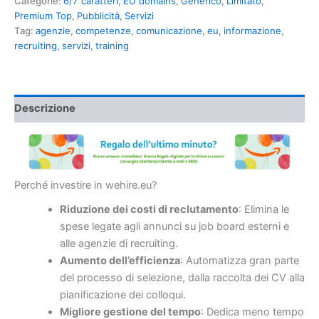
Categorie:
6/7 caratteri
,
EU domains
,
Generico
,
Limitato
,
Premium Top
,
Pubblicità
,
Servizi
Tag:
agenzie
,
competenze
,
comunicazione
,
eu
,
informazione
,
recruiting
,
servizi
,
training
Descrizione
Perché investire in wehire.eu?
Riduzione dei costi di reclutamento
: Elimina le
spese legate agli annunci su job board esterni e
alle agenzie di recruiting.
Aumento dell’efficienza
: Automatizza gran parte
del processo di selezione, dalla raccolta dei CV alla
pianificazione dei colloqui.
Migliore gestione del tempo
: Dedica meno tempo