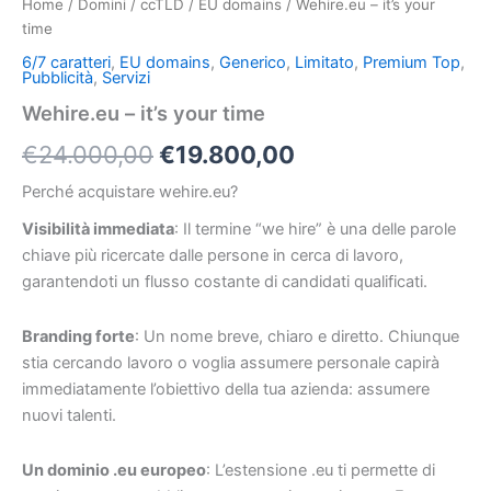
Home
/
Domini
/
ccTLD
/
EU domains
/ Wehire.eu – it’s your
time
6/7 caratteri
,
EU domains
,
Generico
,
Limitato
,
Premium Top
,
Pubblicità
,
Servizi
Wehire.eu – it’s your time
€
24.000,00
€
19.800,00
Perché acquistare wehire.eu?
Visibilità immediata
: Il termine “we hire” è una delle parole
chiave più ricercate dalle persone in cerca di lavoro,
garantendoti un flusso costante di candidati qualificati.
Branding forte
: Un nome breve, chiaro e diretto. Chiunque
stia cercando lavoro o voglia assumere personale capirà
immediatamente l’obiettivo della tua azienda: assumere
nuovi talenti.
Un dominio .eu europeo
: L’estensione .eu ti permette di