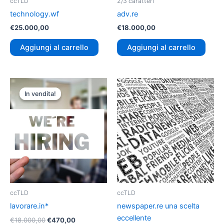
ccTLD
2/3 caratteri
technology.wf
adv.re
€
25.000,00
€
18.000,00
Aggiungi al carrello
Aggiungi al carrello
Il
Il
prezzo
prezzo
In vendita!
In vendita!
originale
attuale
era:
è:
€18.000,00.
€470,00.
ccTLD
ccTLD
lavorare.in*
newspaper.re una scelta
eccellente
€
18.000,00
€
470,00