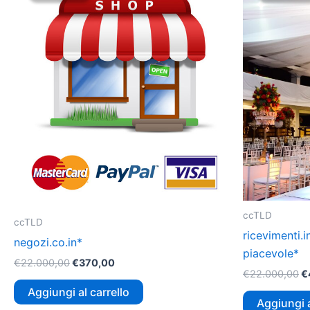
era:
è:
er
€22.000,00.
€370,00.
€
ccTLD
ccTLD
ricevimenti.i
negozi.co.in*
piacevole*
€
22.000,00
€
370,00
€
22.000,00
€
Aggiungi al carrello
Aggiungi a