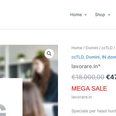
Home
Shop
lavorare.in*
Home
/
Domini
/
ccTLD
Il
quantità
ccTLD
,
Domini
,
IN dom
pr
lavorare.in*
ori
€
18.000,00
€
4
era
MEGA SALE
€18
lavorare.in
Speciale per head hunt