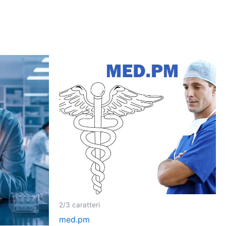
2/3 caratteri
med.pm