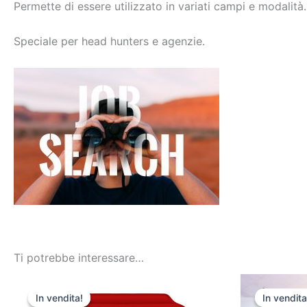
Permette di essere utilizzato in variati campi e modalità.
Speciale per head hunters e agenzie.
Ti potrebbe interessare…
Il
Il
Il
prezzo
prezzo
p
In vendita!
In vendita!
In vendita
In vendita
originale
attuale
or