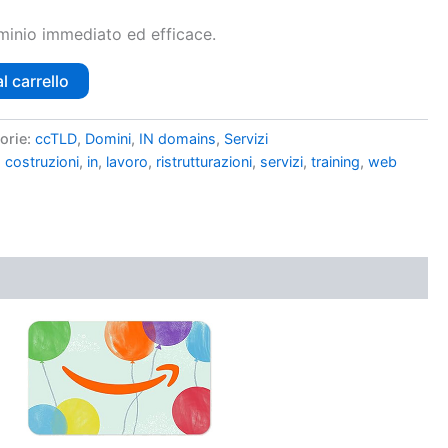
minio immediato ed efficace.
l carrello
orie:
ccTLD
,
Domini
,
IN domains
,
Servizi
,
costruzioni
,
in
,
lavoro
,
ristrutturazioni
,
servizi
,
training
,
web