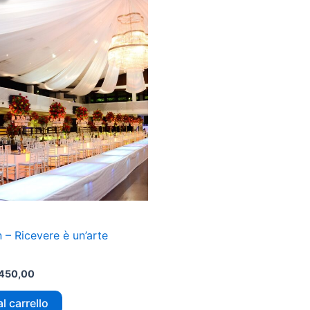
a:
è:
22.000,00.
€450,00.
n – Ricevere è un’arte
450,00
l carrello