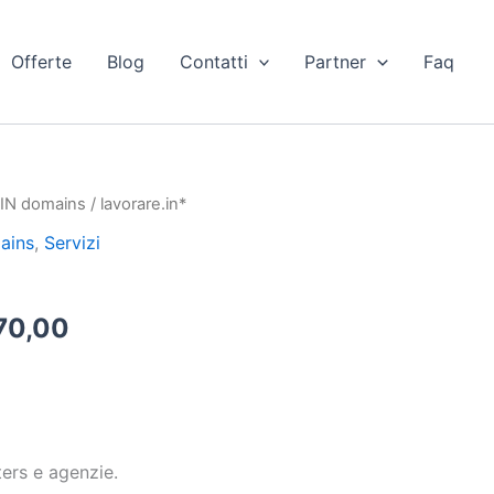
Offerte
Blog
Contatti
Partner
Faq
/
IN domains
/ lavorare.in*
Il
ains
,
Servizi
ezzo
prezzo
ginale
attuale
70,00
:
è:
.000,00.
€470,00.
ers e agenzie.