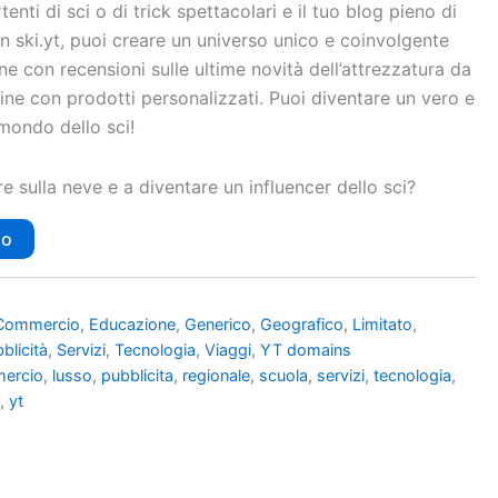
enti di sci o di trick spettacolari e il tuo blog pieno di
n ski.yt, puoi creare un universo unico e coinvolgente
ne con recensioni sulle ultime novità dell’attrezzatura da
line con prodotti personalizzati. Puoi diventare un vero e
 mondo dello sci!
re sulla neve e a diventare un influencer dello sci?
lo
Commercio
,
Educazione
,
Generico
,
Geografico
,
Limitato
,
blicità
,
Servizi
,
Tecnologia
,
Viaggi
,
YT domains
ercio
,
lusso
,
pubblicita
,
regionale
,
scuola
,
servizi
,
tecnologia
,
e
,
yt