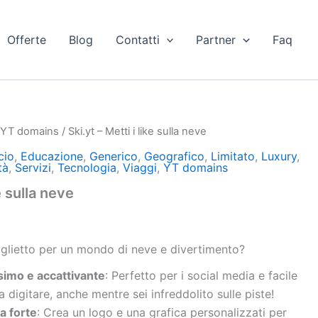
Offerte
Blog
Contatti
Partner
Faq
/
YT domains
/ Ski.yt – Metti i like sulla neve
cio
,
Educazione
,
Generico
,
Geografico
,
Limitato
,
Luxury
,
tà
,
Servizi
,
Tecnologia
,
Viaggi
,
YT domains
ke sulla neve
 biglietto per un mondo di neve e divertimento?
imo e accattivante
: Perfetto per i social media e facile
a digitare, anche mentre sei infreddolito sulle piste!
va forte
: Crea un logo e una grafica personalizzati per