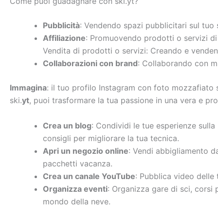
Come puoi guadagnare con ski.yt?
Pubblicità
: Vendendo spazi pubblicitari sul tuo s
Affiliazione
: Promuovendo prodotti o servizi d
Vendita di prodotti o servizi: Creando e vende
Collaborazioni con brand
: Collaborando con mar
Immagina
: il tuo profilo Instagram con foto mozzafiato s
ski.
yt
, puoi trasformare la tua passione in una vera e pro
Crea un blog
: Condividi le tue esperienze sulla 
consigli per migliorare la tua tecnica.
Apri un negozio online
: Vendi abbigliamento da s
pacchetti vacanza.
Crea un canale YouTube
: Pubblica video delle t
Organizza eventi
: Organizza gare di sci, corsi p
mondo della neve.