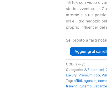
TikTok con video divert
storie avventurose. Co
attorno alla tua passio
sci e il tuo negozio on
proprio influencer del
Sei pronto a farti nota
Aggiungi al carrel
COD:
ski-yt
Categorie:
2/3 caratteri
,
Luxury
,
Premium Top
,
Pub
Tag:
affitti
,
agenzie
,
comm
training
,
turismo
,
vacanz