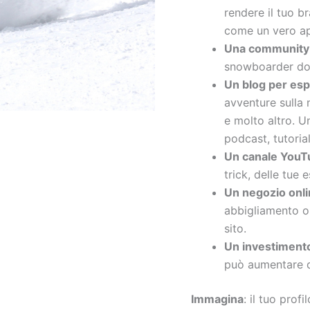
rendere il tuo b
come un vero ap
Una community
snowboarder dov
Un blog per esp
avventure sulla n
e molto altro. Un
podcast, tutorial
Un canale YouTu
trick, delle tue 
Un negozio onli
abbigliamento o 
sito.
Un investimento
può aumentare d
Immagina
: il tuo prof