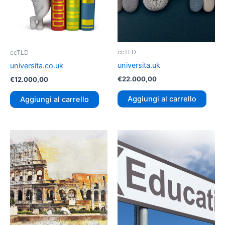
ccTLD
ccTLD
universita.uk
universita.co.uk
€
22.000,00
€
12.000,00
Aggiungi al carrello
Aggiungi al carrello