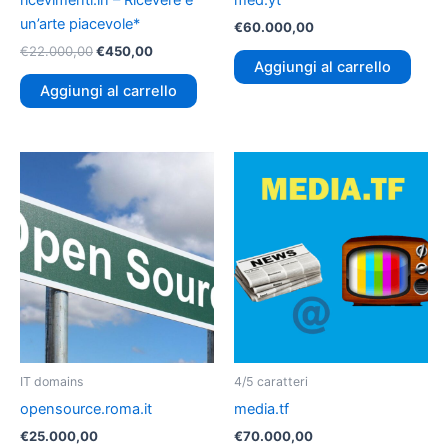
ricevimenti.in – Ricevere è
med.yt
un’arte piacevole*
€
60.000,00
€
22.000,00
€
450,00
Aggiungi al carrello
Aggiungi al carrello
IT domains
4/5 caratteri
opensource.roma.it
media.tf
€
25.000,00
€
70.000,00