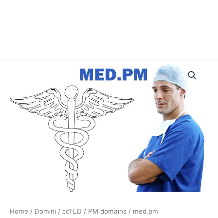
med.pm
quantità
Home
/
Domini
/
ccTLD
/
PM domains
/ med.pm