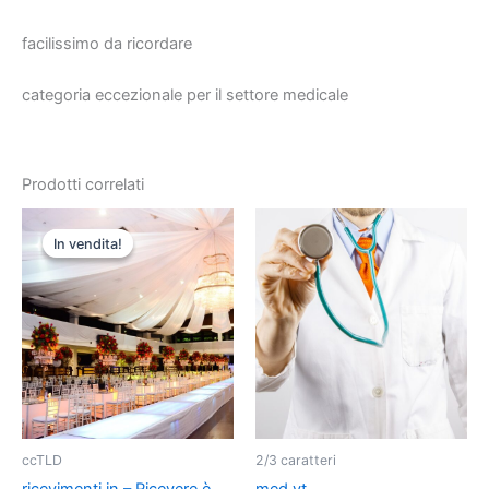
facilissimo da ricordare
categoria eccezionale per il settore medicale
Prodotti correlati
Il
Il
prezzo
prezzo
In vendita!
In vendita!
originale
attuale
era:
è:
€22.000,00.
€450,00.
ccTLD
2/3 caratteri