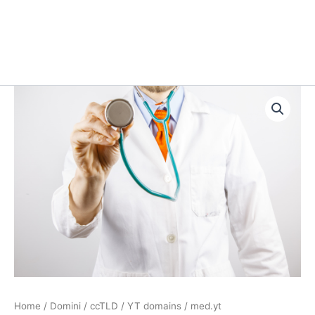
med.yt
quantità
Home
/
Domini
/
ccTLD
/
YT domains
/ med.yt