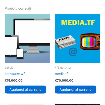
Prodotti correlati
ccTLD
4/5 caratteri
computer.wf
media.tf
€
15.000,00
€
70.000,00
Aggiungi al carrello
Aggiungi al carrello