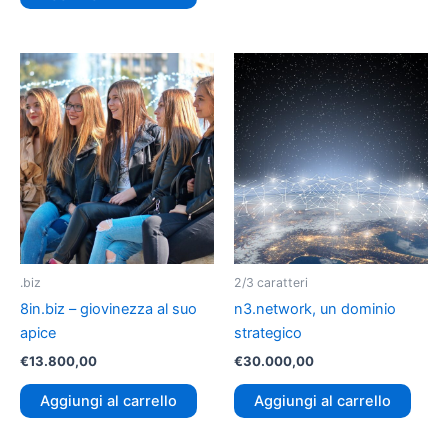
.biz
2/3 caratteri
8in.biz – giovinezza al suo
n3.network, un dominio
apice
strategico
€
13.800,00
€
30.000,00
Aggiungi al carrello
Aggiungi al carrello