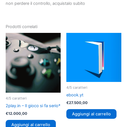
non perdere il controllo, acquistalo subito
Prodotti correlati
4/5 caratteri
ebook.yt
4/5 caratteri
€
27.500,00
2play.in – Il gioco si fa serio*
€
12.000,00
Aggiungi al carrello
Aggiungi al carrello