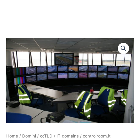
controlroom.it
quantità
Home
/
Domini
/
ccTLD
/
IT domains
/ controlroom.it