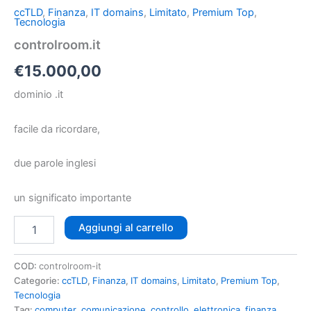
ccTLD
,
Finanza
,
IT domains
,
Limitato
,
Premium Top
,
Tecnologia
controlroom.it
€
15.000,00
dominio .it
facile da ricordare,
due parole inglesi
un significato importante
Aggiungi al carrello
COD:
controlroom-it
Categorie:
ccTLD
,
Finanza
,
IT domains
,
Limitato
,
Premium Top
,
Tecnologia
Tag:
computer
,
comunicazione
,
controllo
,
elettronica
,
finanza
,