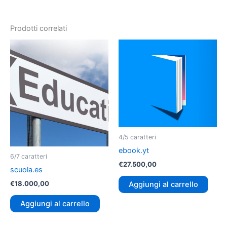
Prodotti correlati
4/5 caratteri
ebook.yt
6/7 caratteri
€
27.500,00
scuola.es
€
18.000,00
Aggiungi al carrello
Aggiungi al carrello