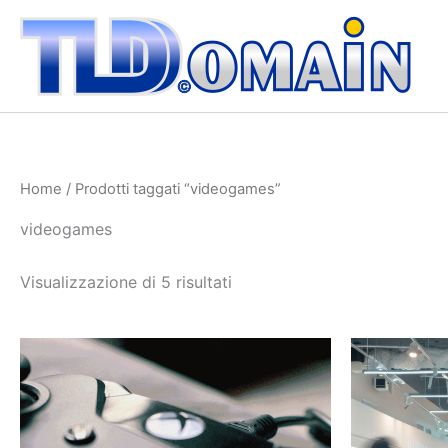
Ordina
Vai
in
al
base
al
contenuto
più
recente
Home
/ Prodotti taggati “videogames”
videogames
Visualizzazione di 5 risultati