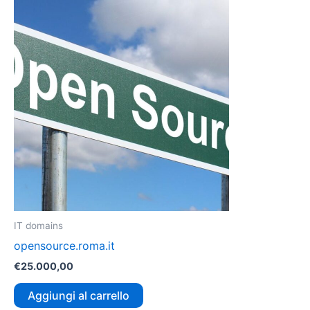
IT domains
opensource.roma.it
€
25.000,00
Aggiungi al carrello