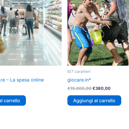
6/7 caratteri
re – La spesa online
giocare.in*
€
15.000,00
€
380,00
l carrello
Aggiungi al carrello