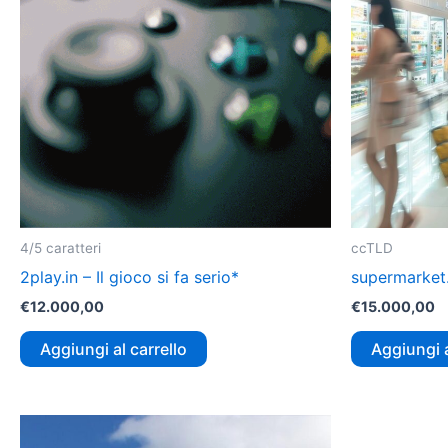
4/5 caratteri
ccTLD
2play.in – Il gioco si fa serio*
supermarket.
€
12.000,00
€
15.000,00
Aggiungi al carrello
Aggiungi a