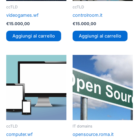
ccTLD
ccTLD
videogames.wf
controlroom.it
€
15.000,00
€
15.000,00
Aggiungi al carrello
Aggiungi al carrello
ccTLD
IT domains
computer.wf
opensource.roma.it