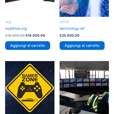
.org
ccTLD
ssddrive.org
technology.wf
€
18.000,00
€
16.000,00
€
25.000,00
Aggiungi al carrello
Aggiungi al carrello