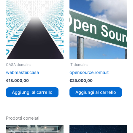
CASA domains
IT domains
webmaster.casa
opensource.roma.it
€
18.000,00
€
25.000,00
Aggiungi al carrello
Aggiungi al carrello
Prodotti correlati