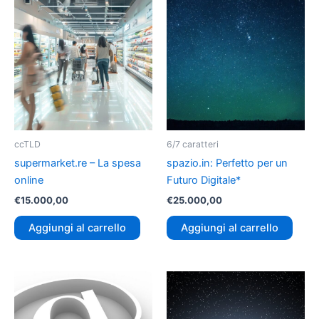
ccTLD
6/7 caratteri
supermarket.re – La spesa
spazio.in: Perfetto per un
online
Futuro Digitale*
€
15.000,00
€
25.000,00
Aggiungi al carrello
Aggiungi al carrello