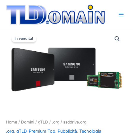
Vai
al
contenuto
ssddrive.org
Il
Il
quantità
In vendita!
prezzo
prezzo
originale
attuale
era:
è:
€18.000,00.
€16.000,00.
Home
/
Domini
/
gTLD
/
.org
/ ssddrive.org
.org
,
gTLD
,
Premium Top
,
Pubblicità
,
Tecnologia