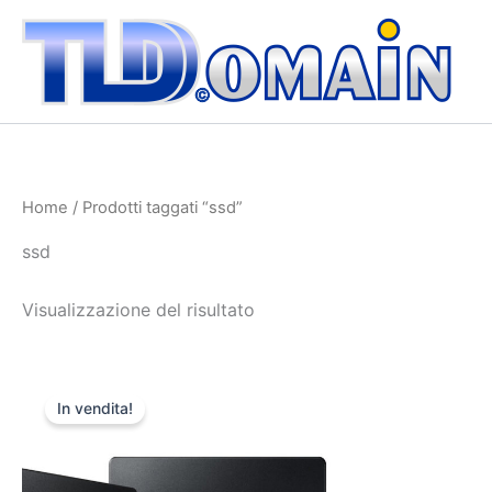
Vai
al
contenuto
Home
/ Prodotti taggati “ssd”
ssd
Visualizzazione del risultato
Il
Il
prezzo
prezzo
In vendita!
originale
attuale
era:
è:
€18.000,00.
€16.000,00.