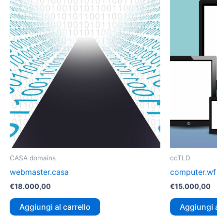
CASA domains
ccTLD
webmaster.casa
computer.wf
€
18.000,00
€
15.000,00
Aggiungi al carrello
Aggiungi a