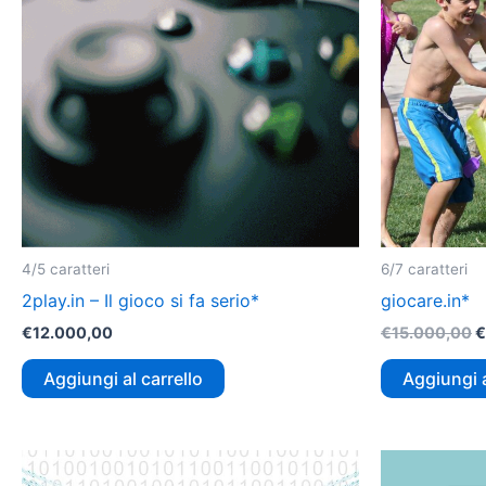
4/5 caratteri
6/7 caratteri
2play.in – Il gioco si fa serio*
giocare.in*
€
12.000,00
€
15.000,00
€
Aggiungi al carrello
Aggiungi a