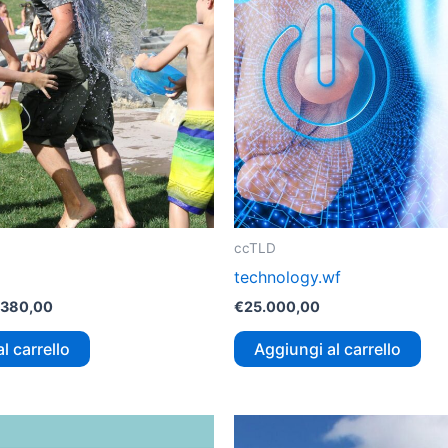
ccTLD
technology.wf
380,00
€
25.000,00
l carrello
Aggiungi al carrello