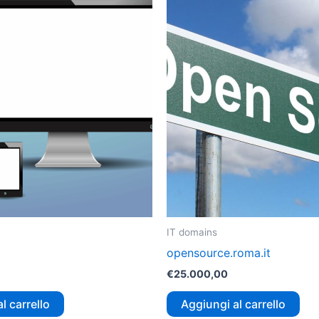
IT domains
opensource.roma.it
€
25.000,00
l carrello
Aggiungi al carrello