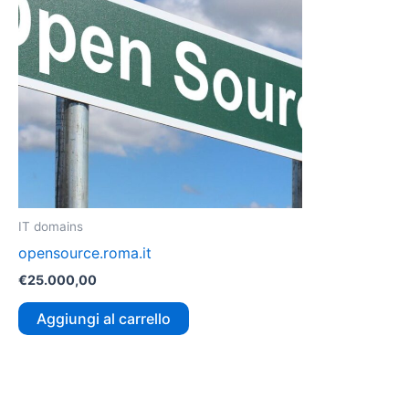
IT domains
opensource.roma.it
€
25.000,00
Aggiungi al carrello