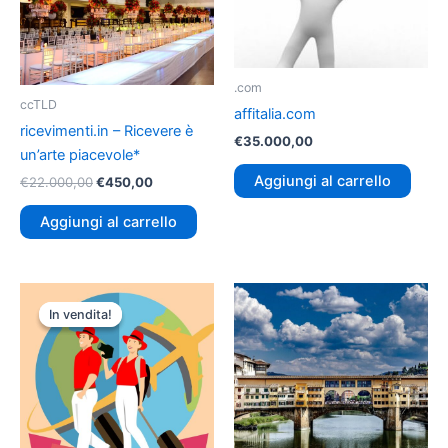
.com
ccTLD
affitalia.com
ricevimenti.in – Ricevere è
€
35.000,00
un’arte piacevole*
Aggiungi al carrello
€
22.000,00
€
450,00
Aggiungi al carrello
Il
Il
prezzo
prezzo
In vendita!
In vendita!
originale
attuale
era:
è:
€45.000,00.
€22.800,00.