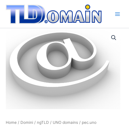
Vai
al
contenuto
pec.uno
quantità
Home
/
Domini
/
ngTLD
/
UNO domains
/ pec.uno