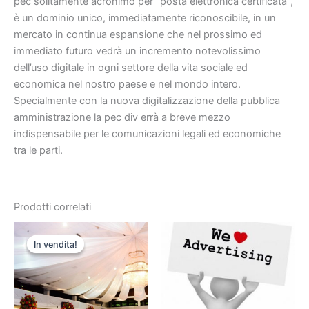
pec solitamente acronimo per “posta elettronica certificata”,
è un dominio unico, immediatamente riconoscibile, in un
mercato in continua espansione che nel prossimo ed
immediato futuro vedrà un incremento notevolissimo
dell’uso digitale in ogni settore della vita sociale ed
economica nel nostro paese e nel mondo intero.
Specialmente con la nuova digitalizzazione della pubblica
amministrazione la pec div errà a breve mezzo
indispensabile per le comunicazioni legali ed economiche
tra le parti.
Prodotti correlati
Il
Il
prezzo
prezzo
In vendita!
In vendita!
originale
attuale
era:
è:
€22.000,00.
€450,00.