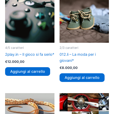
4/5 caratteri
2/3 caratteri
2play.in – Il gioco si fa serio*
012.li – La moda per i
giovani*
€
12.000,00
€
8.000,00
Aggiungi al carrello
Aggiungi al carrello