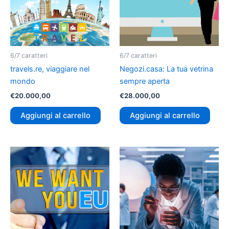
6/7 caratteri
6/7 caratteri
travels.re, viaggiare nel
Negozi.casa: La tua vetrina
mondo
sempre aperta
€
20.000,00
€
28.000,00
Aggiungi al carrello
Aggiungi al carrello