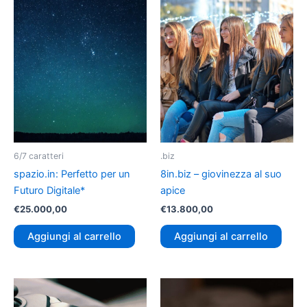
6/7 caratteri
.biz
spazio.in: Perfetto per un
8in.biz – giovinezza al suo
Futuro Digitale*
apice
€
25.000,00
€
13.800,00
Aggiungi al carrello
Aggiungi al carrello