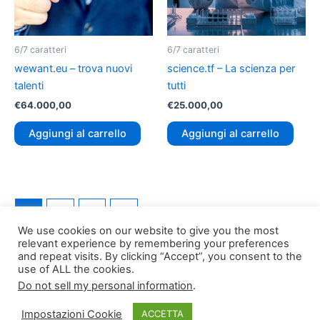
6/7 caratteri
6/7 caratteri
wewant.eu – trova nuovi
science.tf – La scienza per
talenti
tutti
€
64.000,00
€
25.000,00
Aggiungi al carrello
Aggiungi al carrello
1
2
3
→
We use cookies on our website to give you the most
relevant experience by remembering your preferences
and repeat visits. By clicking “Accept”, you consent to the
use of ALL the cookies.
Do not sell my personal information
.
Copyright © 2026
TLDomain.org
| Powered by
TLDomain
Impostazioni Cookie
ACCETTA