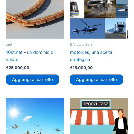
.net
6/7 caratteri
10kt.net – un dominio di
motori.es, una scelta
valore
strategica
€
25.000,00
€
15.000,00
Aggiungi al carrello
Aggiungi al carrello