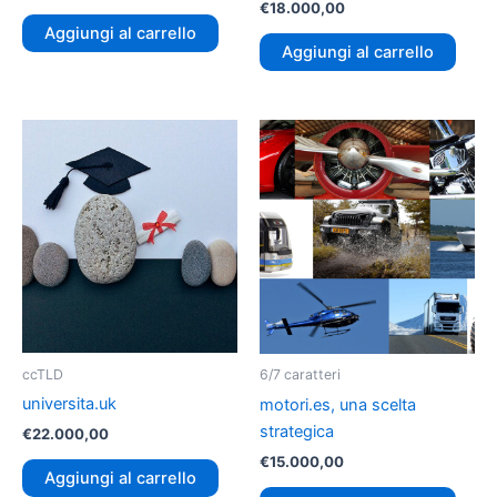
€
18.000,00
Aggiungi al carrello
Aggiungi al carrello
ccTLD
6/7 caratteri
universita.uk
motori.es, una scelta
strategica
€
22.000,00
€
15.000,00
Aggiungi al carrello