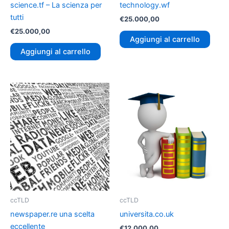
science.tf – La scienza per
technology.wf
tutti
€
25.000,00
€
25.000,00
Aggiungi al carrello
Aggiungi al carrello
ccTLD
ccTLD
newspaper.re una scelta
universita.co.uk
eccellente
€
12.000,00