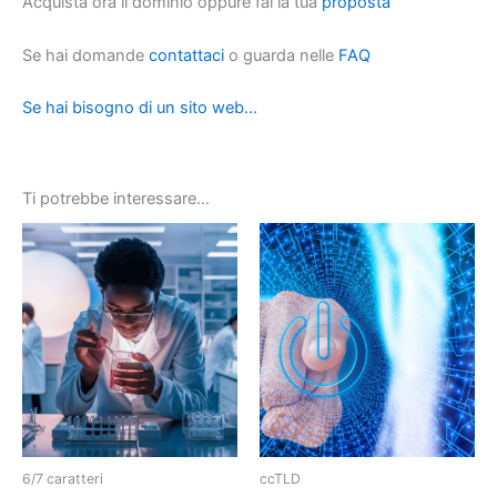
Acquista ora il dominio oppure fai la tua
proposta
Se hai domande
contattaci
o guarda nelle
FAQ
Se hai bisogno di un sito web…
Ti potrebbe interessare…
6/7 caratteri
ccTLD