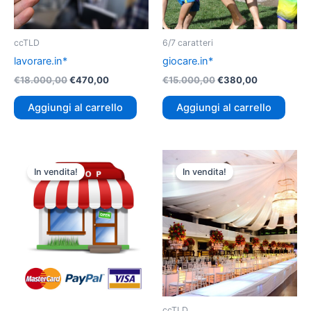
ccTLD
6/7 caratteri
lavorare.in*
giocare.in*
€
18.000,00
€
470,00
€
15.000,00
€
380,00
Aggiungi al carrello
Aggiungi al carrello
Il
Il
Il
Il
prezzo
prezzo
prezzo
prezzo
In vendita!
In vendita!
originale
attuale
originale
attuale
era:
è:
era:
è:
€22.000,00.
€370,00.
€22.000,00.
€450,00.
ccTLD