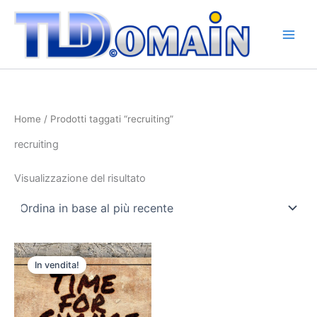
Vai
al
contenuto
Home
/ Prodotti taggati “recruiting”
recruiting
Visualizzazione del risultato
Il
Il
prezzo
prezzo
In vendita!
originale
attuale
era:
è:
€24.000,00.
€19.800,00.