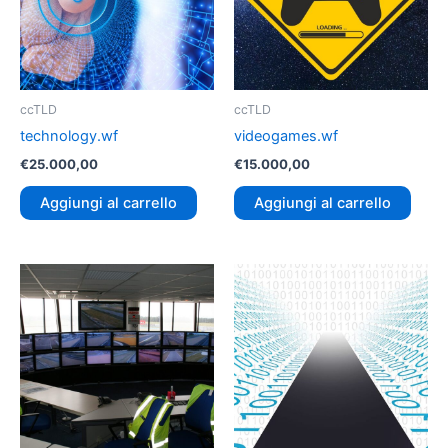
ccTLD
ccTLD
technology.wf
videogames.wf
€
25.000,00
€
15.000,00
Aggiungi al carrello
Aggiungi al carrello