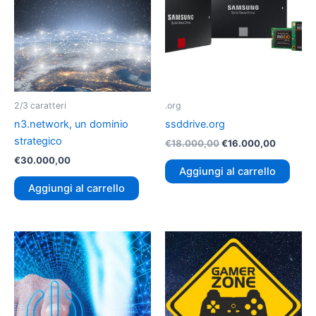
2/3 caratteri
.org
n3.network, un dominio
ssddrive.org
strategico
€
18.000,00
€
16.000,00
€
30.000,00
Aggiungi al carrello
Aggiungi al carrello