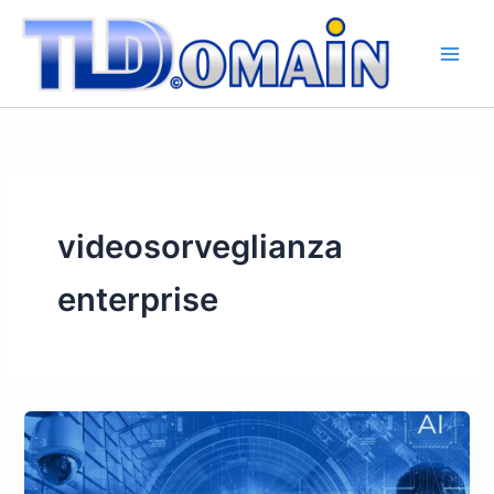
Vai
al
contenuto
videosorveglianza
enterprise