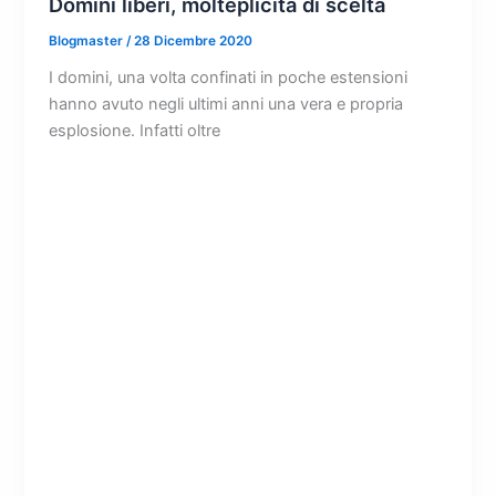
Domini liberi, molteplicità di scelta
Blogmaster
/
28 Dicembre 2020
I domini, una volta confinati in poche estensioni
hanno avuto negli ultimi anni una vera e propria
esplosione. Infatti oltre