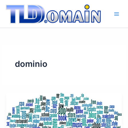
Vai
al
contenuto
dominio