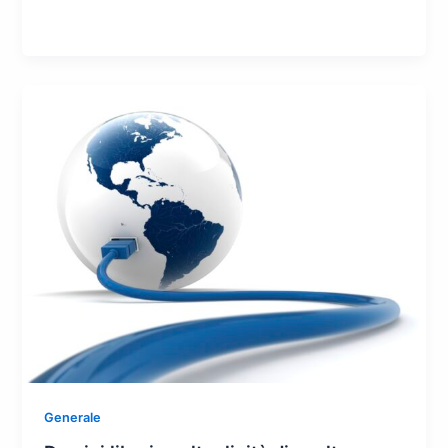
Generale