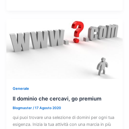
Generale
Il dominio che cercavi, go premium
Blogmaster
/
17 Agosto 2020
qui puoi trovare una selezione di domini per ogni tua
esigenza. Inizia la tua attività con una marcia in più