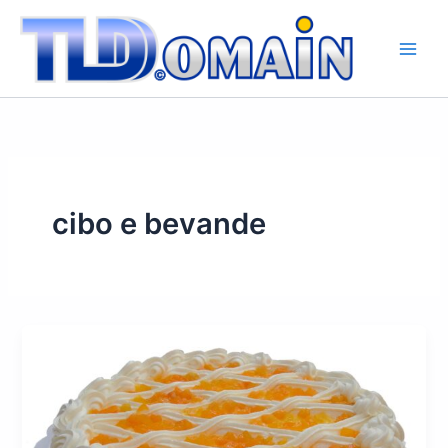
Vai
al
contenuto
cibo e bevande