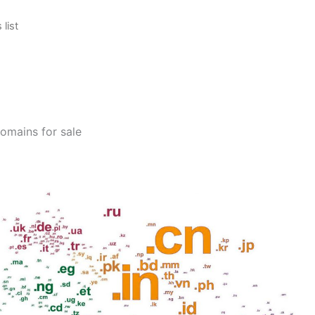
list
rezzo
le
ttuale
:
domains for sale
.
0,50.