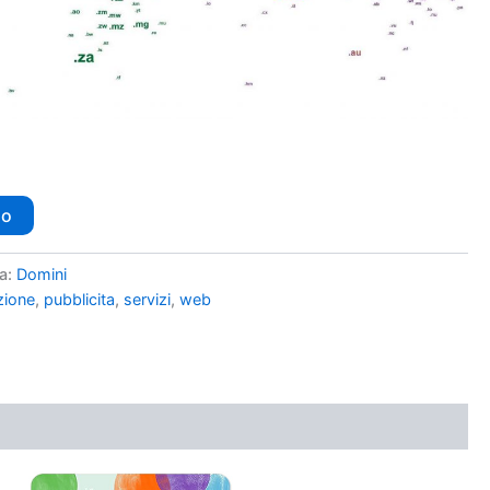
lo
a:
Domini
zione
,
pubblicita
,
servizi
,
web