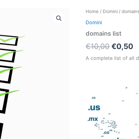
domains
Home
/
Domini
/ domains 
Il
Il
list
Domini
quantità
prezzo
p
domains list
origina
a
€
10,00
€
0,50
era:
è
A complete list of all 
€10,00
€