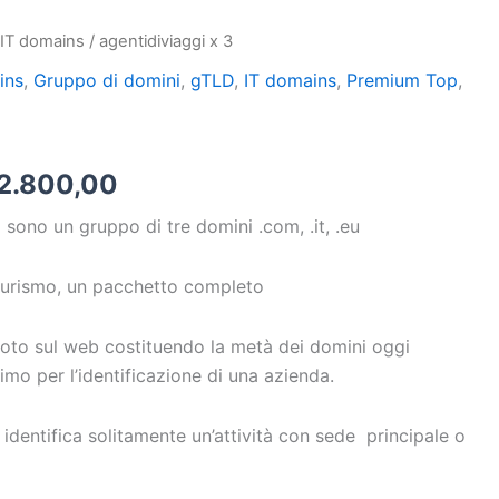
/
IT domains
/ agentidiviaggi x 3
Il
ins
,
Gruppo di domini
,
gTLD
,
IT domains
,
Premium Top
,
ezzo
prezzo
ginale
attuale
3
:
è:
2.800,00
5.000,00.
€22.800,00.
sono un gruppo di tre domini .com, .it, .eu
l turismo, un pacchetto completo
noto sul web costituendo la metà dei domini oggi
simo per l’identificazione di una azienda.
o, identifica solitamente un’attività con sede principale o