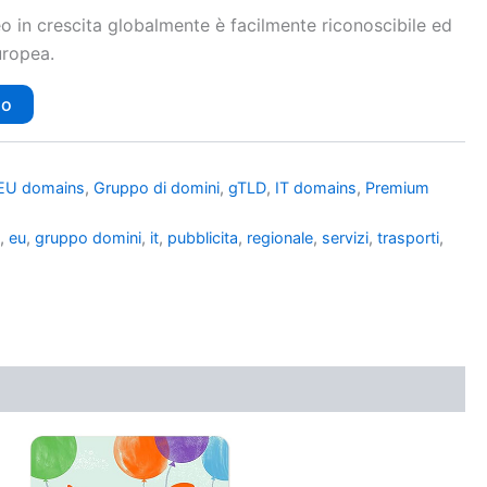
eo in crescita globalmente è facilmente riconoscibile ed
europea.
lo
EU domains
,
Gruppo di domini
,
gTLD
,
IT domains
,
Premium
e
,
eu
,
gruppo domini
,
it
,
pubblicita
,
regionale
,
servizi
,
trasporti
,