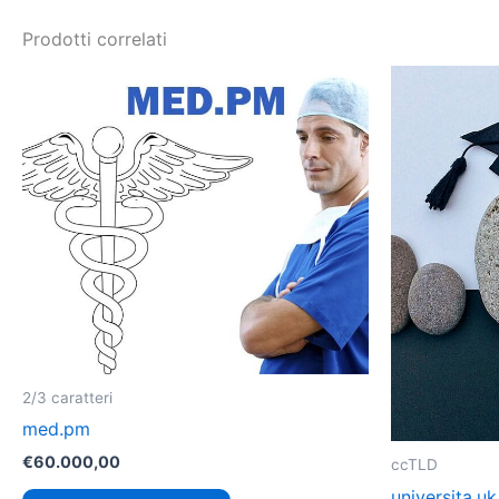
Prodotti correlati
2/3 caratteri
med.pm
€
60.000,00
ccTLD
universita.uk