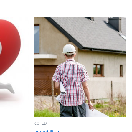
ccTLD
immobili.re