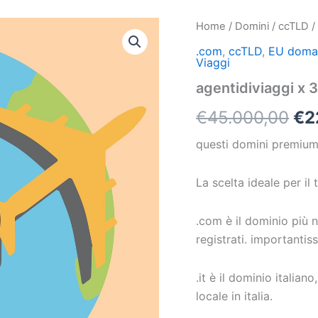
agentidiviaggi
Home
/
Domini
/
ccTLD
Il
x
.com
,
ccTLD
,
EU doma
3
pr
Viaggi
quantità
ori
agentidiviaggi x 
era
€
45.000,00
€
2
€4
questi domini premium 
La scelta ideale per i
.com è il dominio più 
registrati. importantis
.it è il dominio italian
locale in italia.