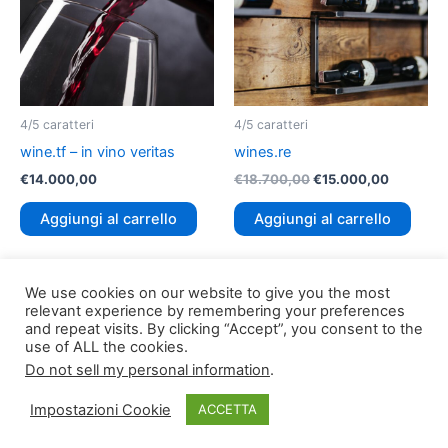
4/5 caratteri
4/5 caratteri
wine.tf – in vino veritas
wines.re
€
14.000,00
€
18.700,00
€
15.000,00
Aggiungi al carrello
Aggiungi al carrello
We use cookies on our website to give you the most
relevant experience by remembering your preferences
and repeat visits. By clicking “Accept”, you consent to the
use of ALL the cookies.
Do not sell my personal information
.
Copyright © 2026
TLDomain.org
| Powered by
TLDomain
Impostazioni Cookie
ACCETTA