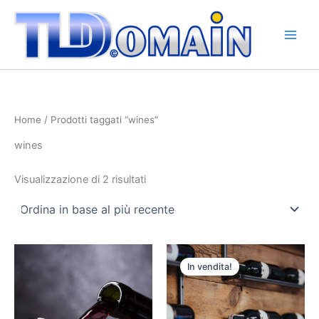
Ordina
Vai
in
base
al
al
contenuto
più
recente
Home
/ Prodotti taggati “wines”
wines
Visualizzazione di 2 risultati
Il
Il
prezzo
prezzo
In vendita!
originale
attuale
era:
è:
€18.700,00.
€15.000,