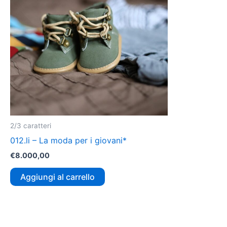
2/3 caratteri
012.li – La moda per i giovani*
€
8.000,00
Aggiungi al carrello