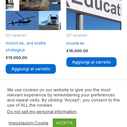
6/7 caratteri
6/7 caratteri
motori.es, una scelta
scuola.es
strategica
€
18.000,00
€
15.000,00
Aggiungi al carrello
Aggiungi al carrello
We use cookies on our website to give you the most
relevant experience by remembering your preferences
and repeat visits. By clicking “Accept”, you consent to the
use of ALL the cookies.
Do not sell my personal information
.
Copyright © 2026
TLDomain.org
| Powered by
TLDomain
Impostazioni Cookie
ACCETTA