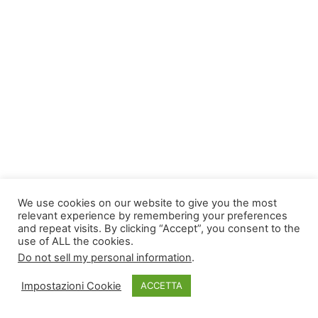
We use cookies on our website to give you the most
relevant experience by remembering your preferences
and repeat visits. By clicking “Accept”, you consent to the
use of ALL the cookies.
Do not sell my personal information
.
Copyright © 2026
TLDomain.org
| Powered by
TLDomain
Impostazioni Cookie
ACCETTA