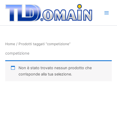
Vai
al
contenuto
Home
/ Prodotti taggati “competizione”
competizione
Non è stato trovato nessun prodotto che
corrisponde alla tua selezione.