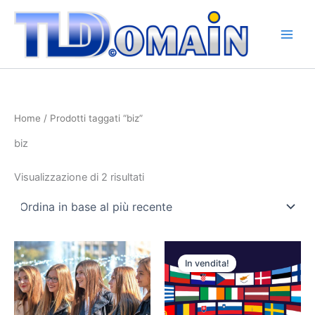
Ordina
Vai
in
base
al
al
contenuto
più
recente
Home
/ Prodotti taggati “biz”
biz
Visualizzazione di 2 risultati
Il
Il
prezzo
prezzo
In vendita!
originale
attuale
era:
è:
€22.000,00.
€18.800