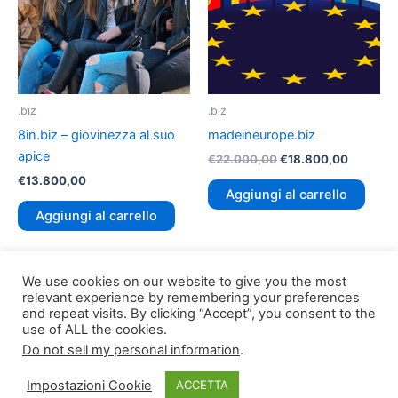
.biz
.biz
8in.biz – giovinezza al suo
madeineurope.biz
apice
€
22.000,00
€
18.800,00
€
13.800,00
Aggiungi al carrello
Aggiungi al carrello
We use cookies on our website to give you the most
relevant experience by remembering your preferences
and repeat visits. By clicking “Accept”, you consent to the
use of ALL the cookies.
Do not sell my personal information
.
Copyright © 2026
TLDomain.org
| Powered by
TLDomain
Impostazioni Cookie
ACCETTA